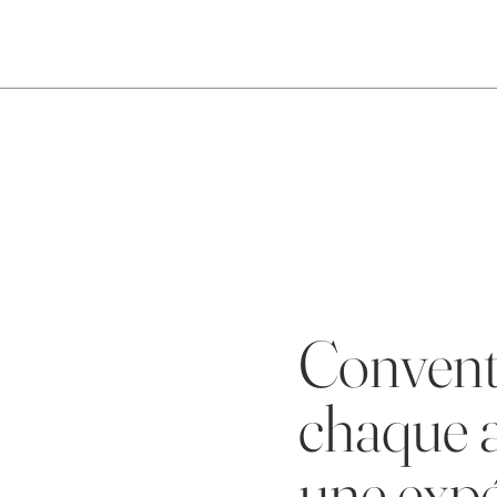
Conventi
chaque 
une expé