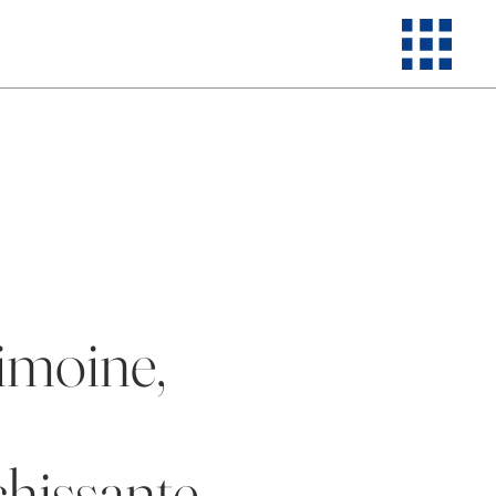
imoine,
chissante